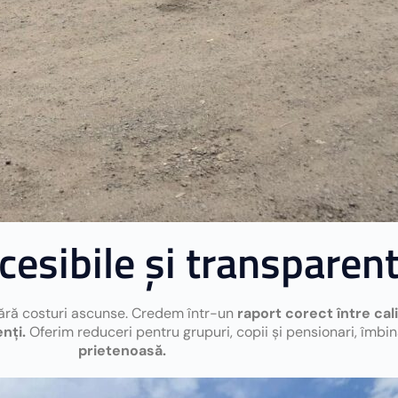
cesibile și transparen
 fără costuri ascunse. Credem într-un
raport corect între cali
nți.
Oferim reduceri pentru grupuri, copii și pensionari, îmb
prietenoasă.