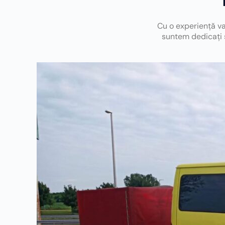
Cu o experiență va
suntem dedicați s