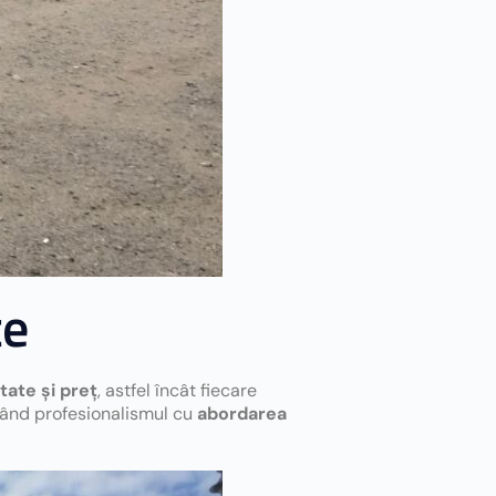
te
tate și preț
, astfel încât fiecare
inând profesionalismul cu
abordarea