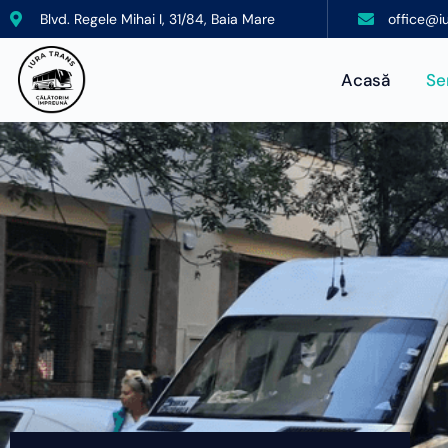
Blvd. Regele Mihai I, 31/84, Baia Mare
office@iu
Acasă
Ser