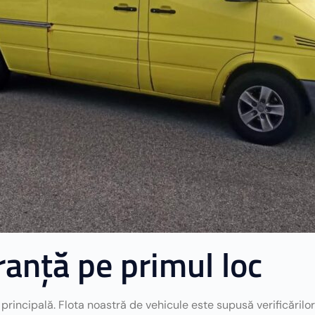
ranță pe primul loc
 principală. Flota noastră de vehicule este supusă verificărilor 