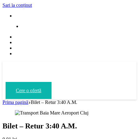
Sari la conținut
Blvd. Regele Mihai I, 31/84, Baia Mare
office@iuratrans.ro
Cere o ofertă
Prima pagină
Bilet – Retur 3:40 A.M.
Bilet – Retur 3:40 A.M.