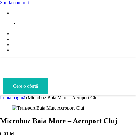
Sari la conținut
Blvd. Regele Mihai I, 31/84, Baia Mare
office@iuratrans.ro
Cere o ofertă
Prima pagină
Microbuz Baia Mare – Aeroport Cluj
Microbuz Baia Mare – Aeroport Cluj
0,01
lei