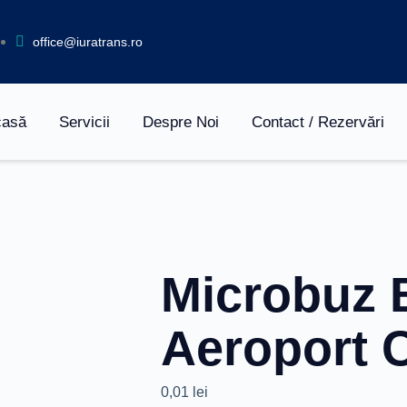
office@iuratrans.ro
casă
Servicii
Despre Noi
Contact / Rezervări
Microbuz 
Aeroport C
0,01
lei