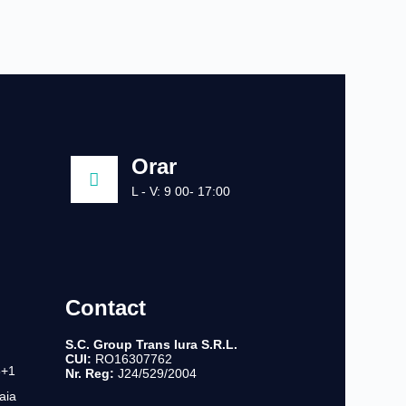
Orar
L - V: 9 00- 17:00
Contact
S.C. Group Trans Iura S.R.L.
CUI:
RO16307762
8+1
Nr. Reg:
J24/529/2004
aia