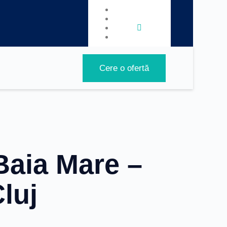
Cere o ofertă
Baia Mare –
luj