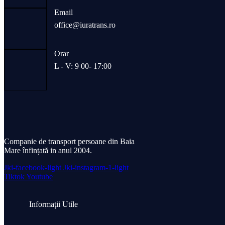
Email
office@iuratrans.ro
Orar
L - V: 9 00- 17:00
Companie de transport persoane din Baia
Mare înfințată in anul 2004.
Jki-facebook-light
Jki-instagram-1-light
Tiktok
Youtube
Informații Utile