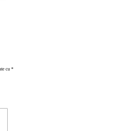
ate cu
*