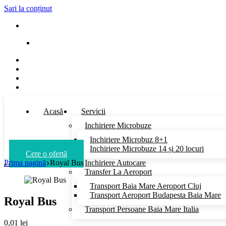
Sari la conținut
Blvd. Regele Mihai I, 31/84, Baia Mare
office@iuratrans.ro
Acasă
Servicii
Inchiriere Microbuze
Inchiriere Microbuz 8+1
Inchiriere Microbuze 14 și 20 locuri
Cere o ofertă
Prima pagină
Royal Bus
Inchiriere Autocare
Transfer La Aeroport
Transport Baia Mare Aeroport Cluj
Transport Aeroport Budapesta Baia Mare
Royal Bus
Transport Persoane Baia Mare Italia​​
0,01
lei