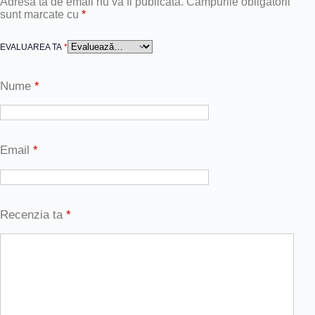
Adresa ta de email nu va fi publicată.
Câmpurile obligatorii
sunt marcate cu
*
EVALUAREA TA
*
Nume
*
Email
*
Recenzia ta
*