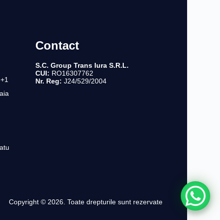
Contact
S.C. Group Trans Iura S.R.L.
CUI:
RO16307762
8+1
Nr. Reg:
J24/529/2004
aia
atu
Copyright © 2026. Toate drepturile sunt rezervate