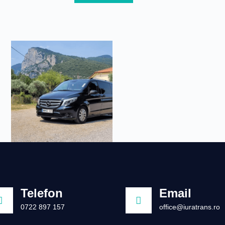
Telefon
Email
0722 897 157
office@iuratrans.ro