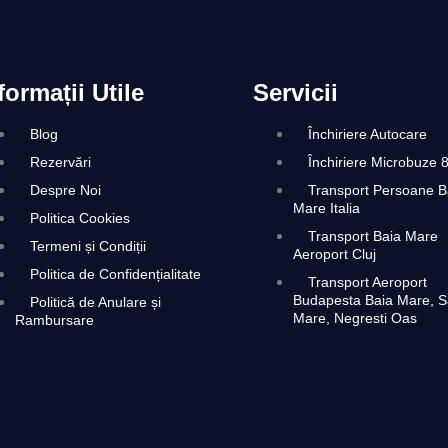
formații Utile
Servicii
Blog
Închiriere Autocare
Rezervări
Închiriere Microbuze 
Despre Noi
Transport Persoane B
Mare Italia​​
Politica Cookies
Transport Baia Mare
Termeni și Condiții
Aeroport Cluj
Politica de Confidențialitate
Transport Aeroport
Budapesta Baia Mare, S
Politică de Anulare și
Mare, Negresti Oas
Rambursare