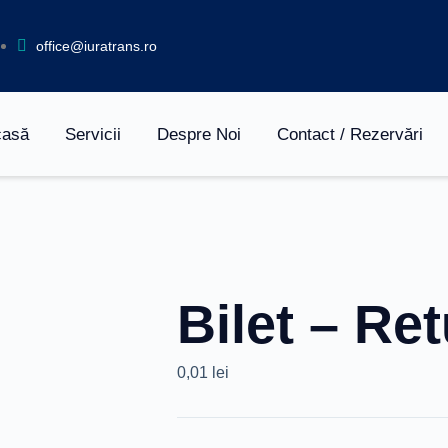
office@iuratrans.ro
casă
Servicii
Despre Noi
Contact / Rezervări
Bilet – Re
0,01
lei